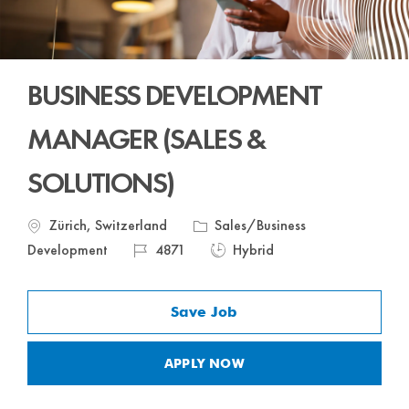
BUSINESS DEVELOPMENT
MANAGER (SALES &
SOLUTIONS)
Location
Category
Zürich, Switzerland
Sales/Business
Job
Job
Development
4871
Hybrid
Id
Type
Save Job
APPLY NOW