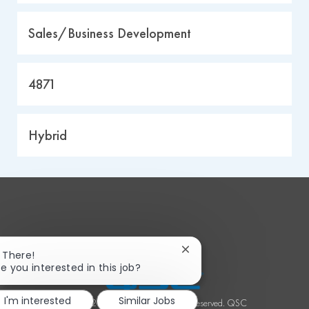
o
c
C
Sales/Business Development
a
a
t
t
J
4871
i
e
o
o
g
b
n
T
Hybrid
o
I
y
r
d
p
y
e
Close
i There!
chatbot
re you interested in this job?
notification
I'm interested
Similar Jobs
©2023 QSC, LLC. All Rights Reserved. QSC